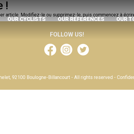
 !
r article. Modifiez-le ou supprimez-le, puis commencez à écrire
OUR CYCLISTS
OUR REFERENCES
OUR T
FOLLOW US!
elet, 92100 Boulogne-Billancourt - All rights reserved -
Confiden