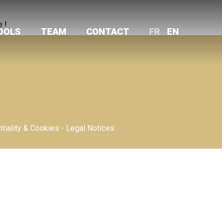
 !
OOLS
TEAM
CONTACT
FR
EN
tiality & Cookies
-
Legal Notices